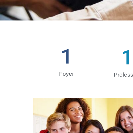
1
1
Foyer
Profess