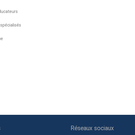
ateurs
cialisés
ue
s
Réseaux sociaux