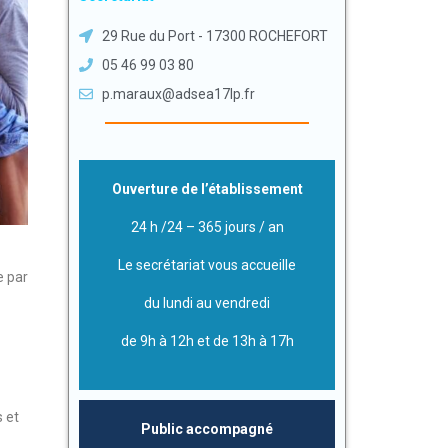
29 Rue du Port - 17300 ROCHEFORT
05 46 99 03 80
p.maraux@adsea17lp.fr
Ouverture de l’établissement
24 h /24 – 365 jours / an
Le secrétariat vous accueille
e par
du lundi au vendredi
de 9h à 12h et de 13h à 17h
s et
Public accompagné