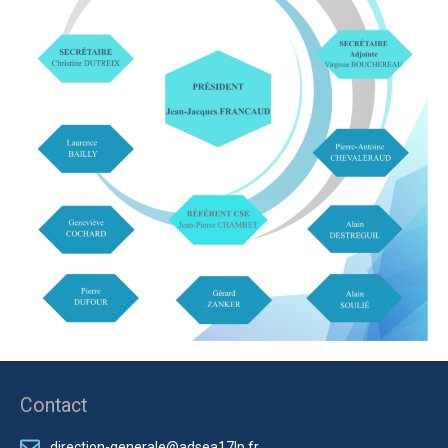
Contact
direction-generale@adsea17lp.fr